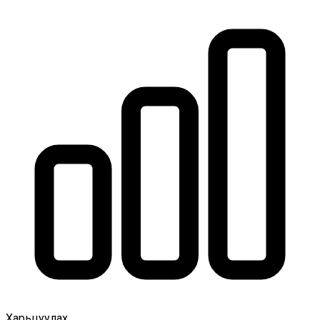
Харьцуулах