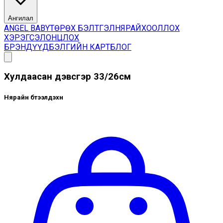
Ангилал
ANGEL BABY
ТӨРӨХ БЭЛТГЭЛ
НЯРАЙ
ХООЛЛОХ
ХЭРЭГСЭЛ
ОНЦЛОХ
БРЭНДҮҮД
БЭЛГИЙН КАРТ
БЛОГ
Хулдаасан дэвсгэр 33/26см
Нярайн бүтээлдэхүүн