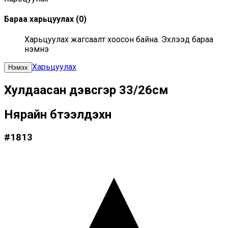
Бараа харьцуулах
(
0
)
Харьцуулах жагсаалт хоосон байна. Эхлээд бараа
нэмнэ үү
Харьцуулах
Нэмэх
Хулдаасан дэвсгэр 33/26см
Нярайн бүтээлдэхүүн
#
1813