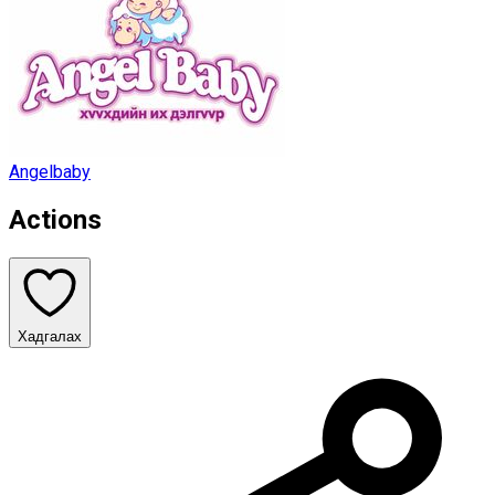
Angelbaby
Actions
Хадгалах