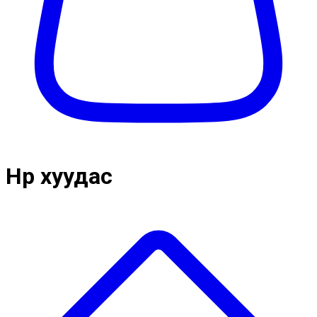
Нүүр хуудас