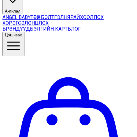
Ангилал
ANGEL BABY
ТӨРӨХ БЭЛТГЭЛ
НЯРАЙ
ХООЛЛОХ
ХЭРЭГСЭЛ
ОНЦЛОХ
БРЭНДҮҮД
БЭЛГИЙН КАРТ
БЛОГ
Цэц нээх