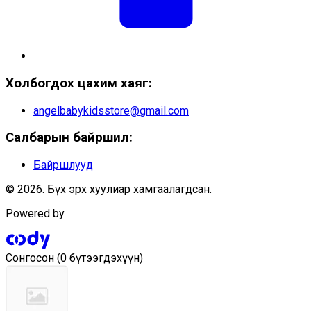
Холбогдох цахим хаяг:
angelbabykidsstore@gmail.com
Салбарын байршил:
Байршлууд
© 2026. Бүх эрх хуулиар хамгаалагдсан.
Powered by
Сонгосон
(
0 бүтээгдэхүүн
)