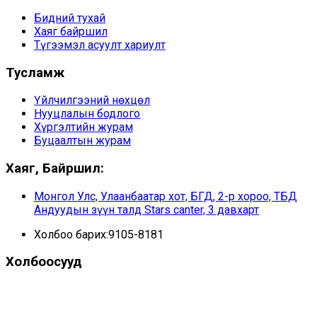
Бидний тухай
Хаяг байршил
Түгээмэл асуулт хариулт
Тусламж
Үйлчилгээний нөхцөл
Нууцлалын бодлого
Хүргэлтийн журам
Буцаалтын журам
Хаяг, Байршил:
Монгол Улс, Улаанбаатар хот, БГД, 2-р хороо, ТБД
Андуудын зүүн талд Stars canter, 3 давхарт
Холбоо барих:9105-8181
Холбоосууд