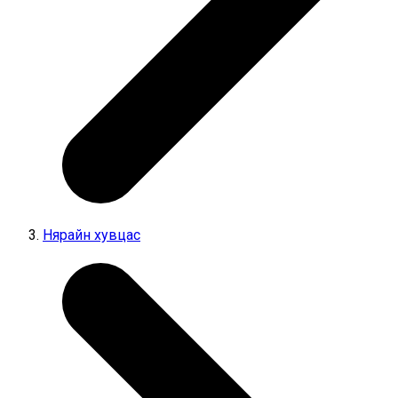
Нярайн хувцас