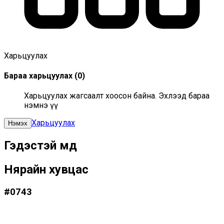
Харьцуулах
Бараа харьцуулах
(
0
)
Харьцуулах жагсаалт хоосон байна. Эхлээд бараа
нэмнэ үү
Харьцуулах
Нэмэх
Гэдэстэй өмд
Нярайн хувцас
#
0743