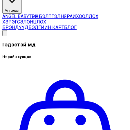
Ангилал
ANGEL BABY
ТӨРӨХ БЭЛТГЭЛ
НЯРАЙ
ХООЛЛОХ
ХЭРЭГСЭЛ
ОНЦЛОХ
БРЭНДҮҮД
БЭЛГИЙН КАРТ
БЛОГ
Гэдэстэй өмд
Нярайн хувцас